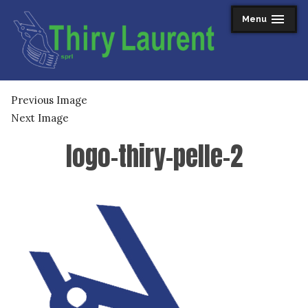
Skip
Menu
expanded
collapsed
to
content
Thiry Laurent sprl
Previous Image
Next Image
logo-thiry-pelle-2