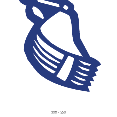
Full
398 × 559